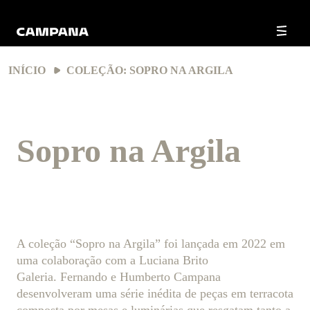
INÍCIO
COLEÇÃO: SOPRO NA ARGILA
Sopro na Argila
A coleção “Sopro na Argila” foi lançada em 2022 em
uma colaboração com a Luciana Brito
Galeria. Fernando e Humberto Campana
desenvolveram uma série inédita de peças em terracota