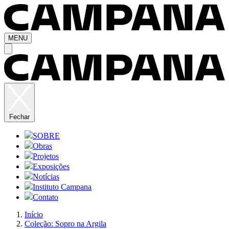
MENU
Fechar
SOBRE
Obras
Projetos
Exposições
Notícias
Instituto Campana
Contato
Início
Coleção: Sopro na Argila