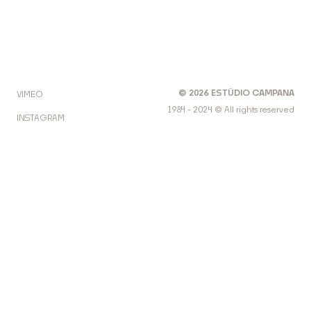
©
2026
ESTÚDIO CAMPANA
VIMEO
1984 - 2024 © All rights reserved
INSTAGRAM
FACEBOOK
LINKEDIN
Clicando em "Aceito todos os Cookies" ou continuar a
navegar no site, você concorda com o
armazenamento de cookies no seu dispositivo para
melhorar a experiência e navegação no site.
Consulte a
Política de Privacidade
para obter mais