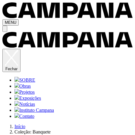
MENU
Fechar
SOBRE
Obras
Projetos
Exposições
Notícias
Instituto Campana
Contato
Início
Coleção: Banquete