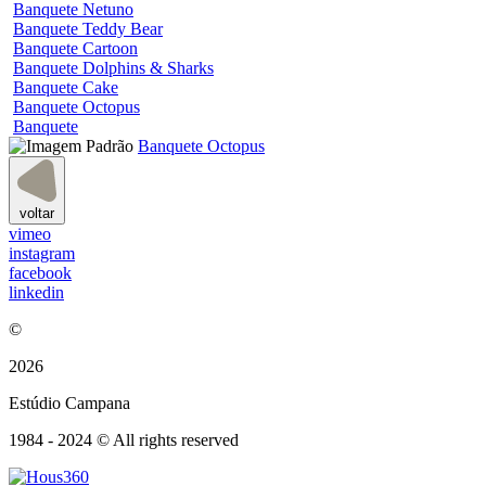
Banquete Netuno
Banquete Teddy Bear
Banquete Cartoon
Banquete Dolphins & Sharks
Banquete Cake
Banquete Octopus
Banquete
Banquete Octopus
voltar
vimeo
instagram
facebook
linkedin
©
2026
Estúdio Campana
1984 - 2024 © All rights reserved