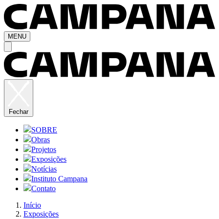
MENU
Fechar
SOBRE
Obras
Projetos
Exposições
Notícias
Instituto Campana
Contato
Início
Exposições