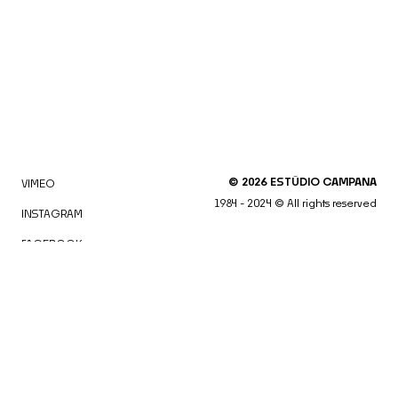
©
2026
ESTÚDIO CAMPANA
VIMEO
1984 - 2024 © All rights reserved
INSTAGRAM
FACEBOOK
LINKEDIN
Clicando em "Aceito todos os Cookies" ou continuar a
navegar no site, você concorda com o