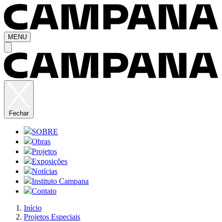
MENU
Fechar
SOBRE
Obras
Projetos
Exposições
Notícias
Instituto Campana
Contato
Início
Projetos Especiais