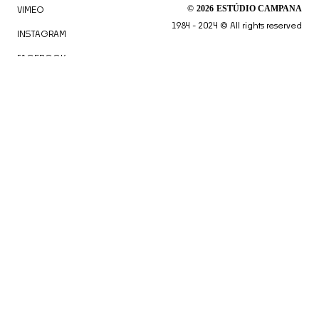
©
2026
ESTÚDIO CAMPANA
VIMEO
1984 - 2024 © All rights reserved
INSTAGRAM
FACEBOOK
LINKEDIN
Clicando em "Aceito todos os Cookies" ou continuar a
navegar no site, você concorda com o
armazenamento de cookies no seu dispositivo para
melhorar a experiência e navegação no site.
Consulte a
Política de Privacidade
para obter mais
informações.
Aceitar todos os Cookies