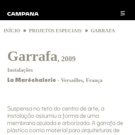
INÍCIO
PROJETOS ESPECIAIS
GARRAFA
Garrafa
, 2009
Instalações
- Versailles, França
La Maréchalerie
Suspensa no teto do centro de arte, a
instalação assumiu a forma de uma
membrana azulada e arborizada. A garrafa de
plástico como material para arquiteturas de