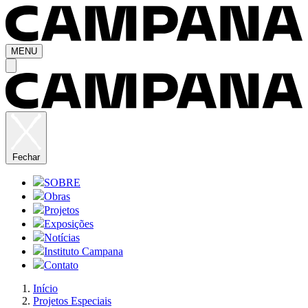
MENU
Fechar
SOBRE
Obras
Projetos
Exposições
Notícias
Instituto Campana
Contato
Início
Projetos Especiais