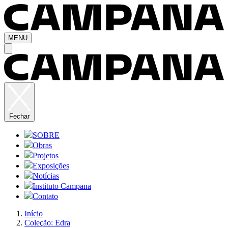
MENU
Fechar
SOBRE
Obras
Projetos
Exposições
Notícias
Instituto Campana
Contato
Início
Coleção: Edra