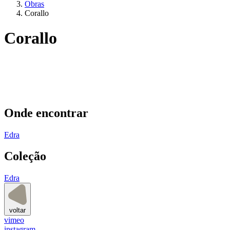
Obras
Corallo
Corallo
Onde encontrar
Edra
Coleção
Edra
voltar
vimeo
instagram