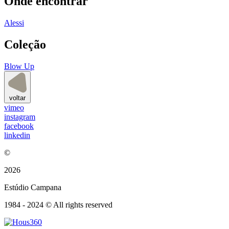
Onde encontrar
Alessi
Coleção
Blow Up
voltar
vimeo
instagram
facebook
linkedin
©
2026
Estúdio Campana
1984 - 2024 © All rights reserved