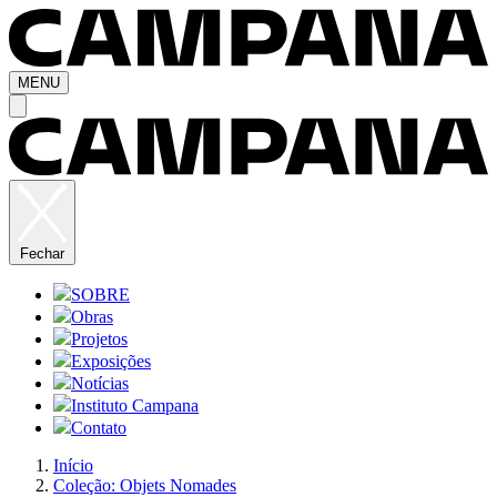
MENU
Fechar
SOBRE
Obras
Projetos
Exposições
Notícias
Instituto Campana
Contato
Início
Coleção: Objets Nomades