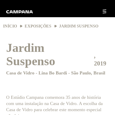
INÍCIO
EXPOSIÇÕES
JARDIM SUSPENSO
Jardim
,
Suspenso
2019
Casa de Vidro - Lina Bo Bardi
- São Paulo, Brasil
O Estúdio Campana comemora 35 anos de história
com uma instalação na Casa de Vidro. A escolha da
Casa de Vidro para celebrar este momento especial