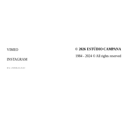
©
2026
ESTÚDIO CAMPANA
VIMEO
1984 - 2024 © All rights reserved
INSTAGRAM
FACEBOOK
LINKEDIN
Clicando em "Aceito todos os Cookies" ou continuar a navegar no
site, você concorda com o
armazenamento de cookies no seu
dispositivo para melhorar a experiência e navegação no site.