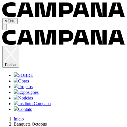
MENU
Fechar
SOBRE
Obras
Projetos
Exposições
Notícias
Instituto Campana
Contato
Início
Banquete Octopus