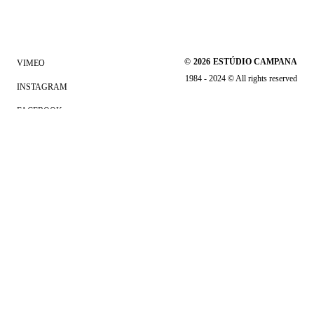
©
2026
ESTÚDIO CAMPANA
VIMEO
1984 - 2024 © All rights reserved
INSTAGRAM
FACEBOOK
LINKEDIN
Clicando em "Aceito todos os Cookies" ou continuar a navegar no
site, você concorda com o
armazenamento de cookies no seu
dispositivo para melhorar a experiência e navegação no site.
Consulte a
Política de Privacidade
para obter mais informações.
Aceitar todos os Cookies