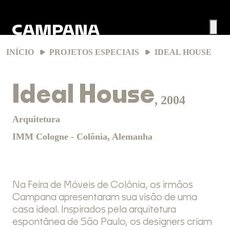
INÍCIO
PROJETOS ESPECIAIS
IDEAL HOUSE
Ideal House
, 2004
Arquitetura
IMM Cologne
- Colônia, Alemanha
Na Feira de Móveis de Colônia, os irmãos
Campana apresentaram sua visão de uma
casa ideal. Inspirados pela arquitetura
espontânea de São Paulo, os designers criam