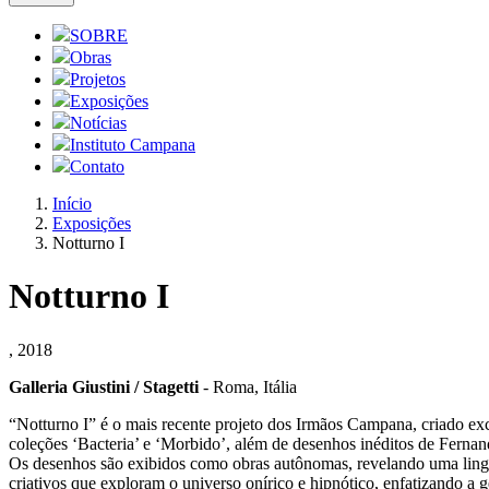
SOBRE
Obras
Projetos
Exposições
Notícias
Instituto Campana
Contato
Início
Exposições
Notturno I
Notturno I
, 2018
Galleria Giustini / Stagetti
- Roma, Itália
“Notturno I” é o mais recente projeto dos Irmãos Campana, criado excl
coleções ‘Bacteria’ e ‘Morbido’, além de desenhos inéditos de Fern
Os desenhos são exibidos como obras autônomas, revelando uma lingu
criativos que exploram o universo onírico e hipnótico, enfatizando a 