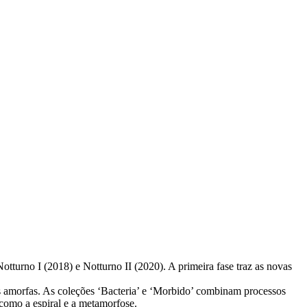
otturno I (2018) e Notturno II (2020). A primeira fase traz as novas
 amorfas. As coleções ‘Bacteria’ e ‘Morbido’ combinam processos
 como a espiral e a metamorfose.