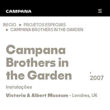
INÍCIO
PROJETOS ESPECIAIS
CAMPANA BROTHERS IN THE GARDEN
Campana
Brothers in
,
the Garden
2007
Instalações
Victoria & Albert Museum
- Londres, UK