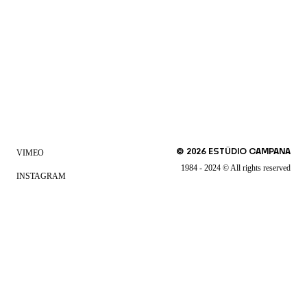
©
2026
ESTÚDIO CAMPANA
VIMEO
1984 - 2024 © All rights reserved
INSTAGRAM
FACEBOOK
LINKEDIN
Clicando em "Aceito todos os Cookies" ou continuar a navegar no