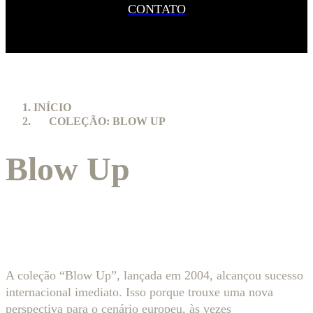
CONTATO
INÍCIO
COLEÇÃO: BLOW UP
Blow Up
A coleção “Blow Up”, lançada em 2004, alcançou sucesso
internacional imediato. Isso porque trouxe uma nova
perspectiva para o cenário europeu, às vezes